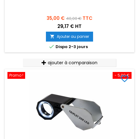
Prix
Prix
35,00 €
TTC
40,00 €
de
29,17 € HT
base
Ajouter au panier


Dispo 2-3 jours
ajouter à comparaison
Promo !
- 5,00 €
favorite_border