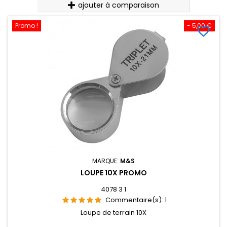
ajouter à comparaison
Promo !
- 5,00 €
favorite_border
MARQUE:
M&S
LOUPE 10X PROMO
4078 3 1
Commentaire(s):
1
Loupe de terrain 10X