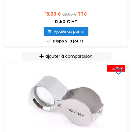
Prix
Prix
15,00 €
TTC
20,00 €
de
12,50 € HT
base
Ajouter au panier


Dispo 2-3 jours
ajouter à comparaison
- 5,00 €
favorite_border