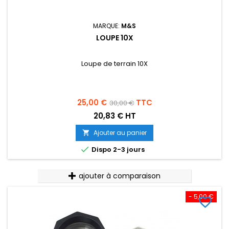
MARQUE:
M&S
LOUPE 10X
Loupe de terrain 10X
Prix
Prix
25,00 €
TTC
30,00 €
de
20,83 € HT
base
Ajouter au panier


Dispo 2-3 jours
ajouter à comparaison
- 5,00 €
favorite_border