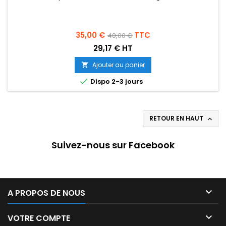
Prix
Prix
35,00 €
TTC
40,00 €
de
29,17 € HT
base
Ajouter au panier


Dispo 2-3 jours
RETOUR EN HAUT

Suivez-nous sur Facebook

A PROPOS DE NOUS

VOTRE COMPTE