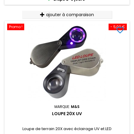
ajouter à comparaison
Promo !
- 5,00 €
favorite_border
MARQUE:
M&S
LOUPE 20X UV
Loupe de terrain 20X avec éclairage UV et LED