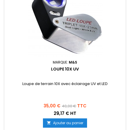
MARQUE:
M&S
LOUPE 10X UV
Loupe de terrain 10X avec éclairage UV et LED
Prix
Prix
35,00 €
TTC
40,00 €
de
29,17 € HT
base
Ajouter au panier
