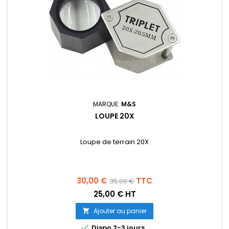
MARQUE:
M&S
LOUPE 20X
Loupe de terrain 20X
Prix
Prix
30,00 €
TTC
35,00 €
de
25,00 € HT
base
Ajouter au panier


Dispo 2-3 jours