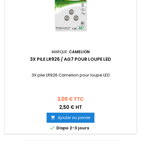
MARQUE:
CAMELION
3X PILE LR926 / AG7 POUR LOUPE LED
3X pile LR926 Camelion pour loupe LED
Prix
3,00 €
TTC
2,50 € HT
Ajouter au panier


Dispo 2-3 jours