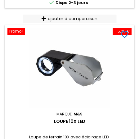

Dispo 2-3 jours
ajouter à comparaison
Promo !
- 5,00 €
favorite_border
MARQUE:
M&S
LOUPE 10X LED
Loupe de terrain 10X avec éclairage LED