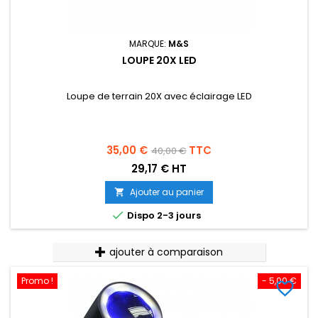
MARQUE:
M&S
LOUPE 20X LED
Loupe de terrain 20X avec éclairage LED
Prix
Prix
35,00 €
TTC
40,00 €
de
29,17 € HT
base
Ajouter au panier


Dispo 2-3 jours
ajouter à comparaison
Promo !
- 5,00 €
favorite_border