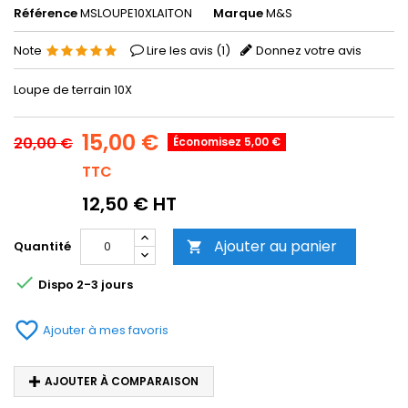
Référence
MSLOUPE10XLAITON
Marque
M&S
Note
Lire les avis (
1
)
Donnez votre avis
Loupe de terrain 10X
15,00 €
20,00 €
Économisez 5,00 €
TTC
12,50 € HT
Ajouter au panier
Quantité


Dispo 2-3 jours
favorite_border
Ajouter à mes favoris
AJOUTER À COMPARAISON