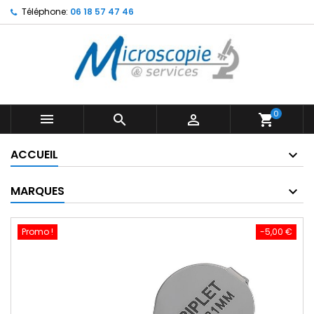
Téléphone:
06 18 57 47 46
0



shopping_cart
ACCUEIL
MARQUES
Promo !
-5,00 €