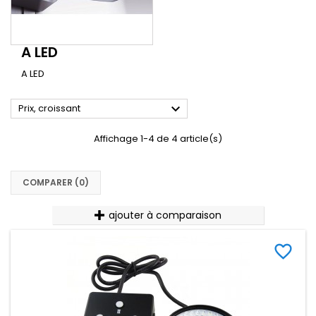
A LED
A LED

Prix, croissant
Affichage 1-4 de 4 article(s)
COMPARER (
0
)‎
ajouter à comparaison
favorite_border