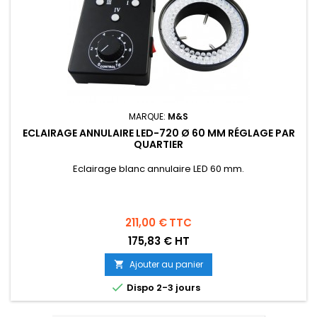
MARQUE:
M&S
ECLAIRAGE ANNULAIRE LED-720 Ø 60 MM RÉGLAGE PAR
QUARTIER
Eclairage blanc annulaire LED 60 mm.
Prix
211,00 €
TTC
175,83 € HT
Ajouter au panier


Dispo 2-3 jours