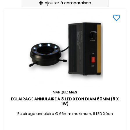
ajouter à comparaison
favorite_border
MARQUE:
M&S
ECLAIRAGE ANNULAIRE À 8 LED XEON DIAM 60MM (8 X
1W)
Eclairage annulaire Ø 66mm maximum, 8 LED Xéon