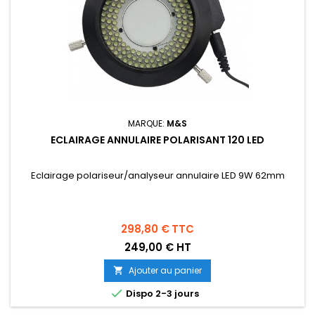
MARQUE:
M&S
ECLAIRAGE ANNULAIRE POLARISANT 120 LED
Eclairage polariseur/analyseur annulaire LED 9W 62mm
Prix
298,80 €
TTC
249,00 € HT
Ajouter au panier


Dispo 2-3 jours