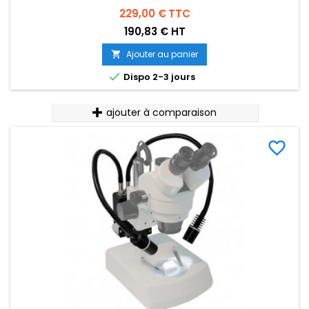
Prix
229,00 €
TTC
190,83 € HT
Ajouter au panier


Dispo 2-3 jours
ajouter à comparaison
favorite_border