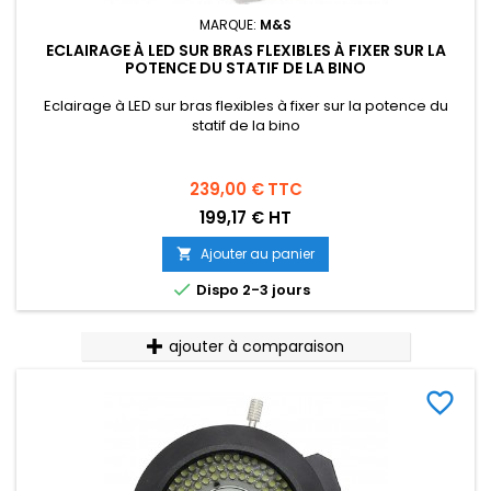
MARQUE:
M&S
ECLAIRAGE À LED SUR BRAS FLEXIBLES À FIXER SUR LA
POTENCE DU STATIF DE LA BINO
Eclairage à LED sur bras flexibles à fixer sur la potence du
statif de la bino
Prix
239,00 €
TTC
199,17 € HT
Ajouter au panier


Dispo 2-3 jours
ajouter à comparaison
favorite_border