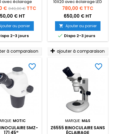
0 avec éclairage
10X20 avec éclairage LED
piscopique et
épiscopique et
Prix
Prix
0 €
TTC
780,00 €
TTC
840,00 €
diascopique
diascopique
de
50,00 € HT
650,00 € HT
base
Ajouter au panier
Ajouter au panier


ispo 2-3 jours
Dispo 2-3 jours
ter à comparaison
ajouter à comparaison
favorite_border
favorite_border
ARQUE:
MOTIC
MARQUE:
M&S
RINOCULAIRE SMZ-
Z6555 BINOCULAIRE SANS
171 45°
ÉCLAIRAGE