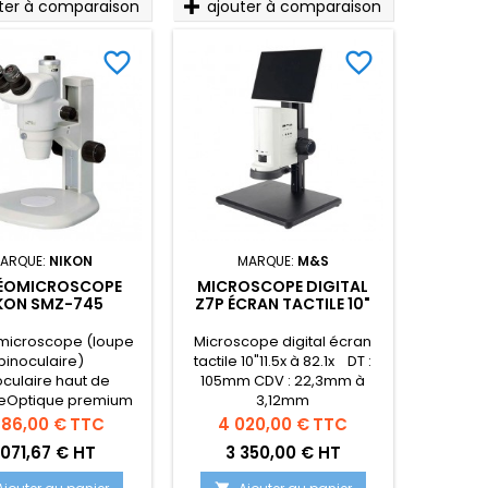
ter à comparaison
ajouter à comparaison
favorite_border
favorite_border
ARQUE:
NIKON
MARQUE:
M&S
ÉOMICROSCOPE
MICROSCOPE DIGITAL
KON SMZ-745
Z7P ÉCRAN TACTILE 10"
RINOCULAIRE
microscope (loupe
Microscope digital écran
binoculaire)
tactile 10"11.5x à 82.1x DT :
oculaire haut de
105mm CDV : 22,3mm à
Optique premium
3,12mm
o de zoom 7.46:1Set
x
Prix
686,00 €
TTC
4 020,00 €
TTC
té avec oculaires
 071,67 € HT
3 350,00 € HT
mm et statif sans
geConfiguration sur