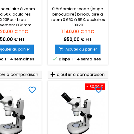
rinoculaire à zoom
Stéréomicroscope (loupe
 à 50X, oculaires
binoculaire) binoculaire à
0X23Pour bloc
zoom 0.65X à 55X, oculaires
vement Ø76mm
10X20
x
Prix
020,00 €
TTC
1 140,00 €
TTC
50,00 € HT
950,00 € HT
Ajouter au panier
Ajouter au panier


o 1 - 4 semaines
Dispo 1 - 4 semaines
ter à comparaison
ajouter à comparaison
- 80,00 €
favorite_border
favorite_border