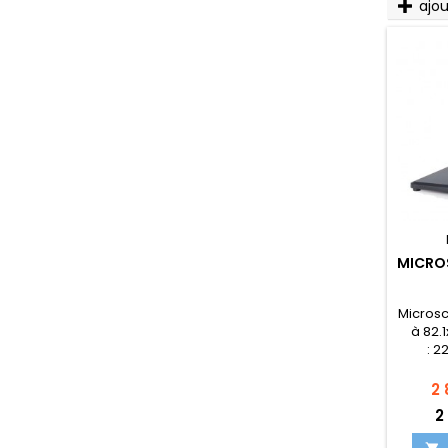
ajo
MICRO
Microsc
à 82.
: 
Pr
2 
2