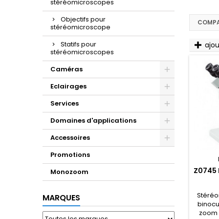
stéréomicroscopes
Objectifs pour
COMPA
stéréomicroscope
Statifs pour
ajo
stéréomicroscopes
Caméras
Eclairages
Services
Domaines d'applications
Accessoires
Promotions
Z0745 
Monozoom
Stéréo
MARQUES
binocul
zoom 7