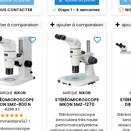
Ajouter au panier
Ajouter au panier


sans
me
éclairageConfiguration sur


US CONTACTER
Dispo 1 - 4 semaines
NO
mesure possible
uter à comparaison
ajouter à comparaison
ajou
favorite_border
favorite_border
MARQUE:
NIKON
MARQUE:
NIKON
RÉOMICROSCOPE
STÉRÉOMICROSCOPE
STÉR
KON SMZ-800 N
NIKON SMZ-1270
DB
CULAIRE STATIF
BINOCULAIRE STATIF
O
4298 3 1
EPI/DIA
SANS ÉCLAIRAGE
Stéréomicroscope
Stéréo
binoculaire très haute
bino
mmentaire(s):
1
performanceSystème
observ
éréomicroscope
optique parallèle et ratio de
50X,