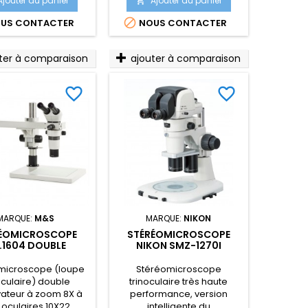
Ajouter au panier
Ajouter au panier

sure possible

US CONTACTER
NOUS CONTACTER
ter à comparaison
ajouter à comparaison
favorite_border
favorite_border
MARQUE:
M&S
MARQUE:
NIKON
ÉOMICROSCOPE
STÉRÉOMICROSCOPE
.1604 DOUBLE
NIKON SMZ-1270I
BSERVATEUR
TRINOCULAIRE STATIF
EPI/DIA
microscope (loupe
Stéréomicroscope
culaire) double
trinoculaire très haute
ateur à zoom 8X à
performance, version
 oculaires 10X22
intelligente du