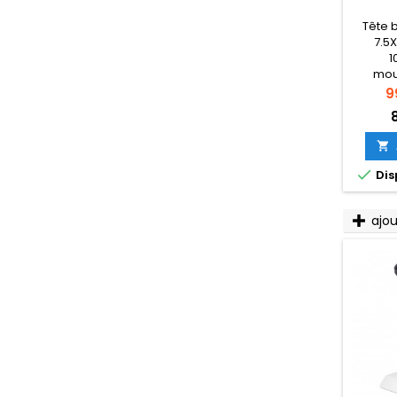
Tête 
7.5X
1
mou
Pr
9


Dis
ajo