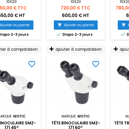
10X20
10X20
10X2
é
ix
Prix
Prix
60,00 €
TTC
720,00 €
TTC
780,0
550,00 € HT
600,00 € HT
6
Ajouter au panier
Ajouter au panier




ispo 2-3 jours
Dispo 2-3 jours
D
uter à comparaison
ajouter à comparaison
ajou
favorite_border
favorite_border
ARQUE:
MOTIC
MARQUE:
MOTIC
M
BINOCULAIRE SMZ-
TÊTE BINOCULAIRE SMZ-
TÊTE T
171 45°
171 60°