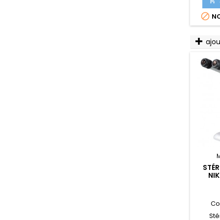


NO
ajo
STÉ
NI
BINO
Co
St