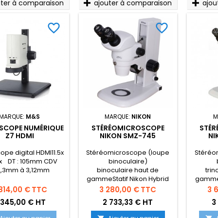
uter à comparaison
ajouter à comparaison
ajou
favorite_border
favorite_border
MARQUE:
M&S
MARQUE:
NIKON
M
SCOPE NUMÉRIQUE
STÉRÉOMICROSCOPE
STÉR
Z7 HDMI
NIKON SMZ-745
NI
BINOCULAIRE STATIF C-
T
LEDS
ope digital HDMI11.5x
Stéréomicroscope (loupe
Stéréo
1x DT : 105mm CDV
binoculaire)
22,3mm à 3,12mm
binoculaire haut de
trin
gammeStatif Nikon Hybrid
gamme
C-LEDS Epi / Dia Optique
et rati
ix
Prix
Pri
814,00 €
TTC
3 280,00 €
TTC
3 
premium et ratio de zoom
présen
 345,00 € HT
2 733,33 € HT
3
7.46:1Set présenté avec
10x22
oculaires 10x22mm et statif
éclaira