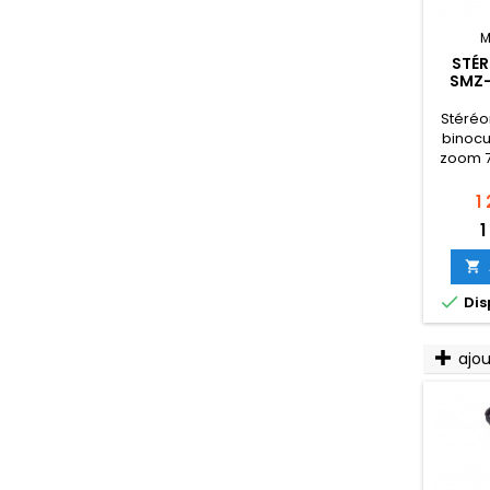
M
STÉ
SMZ-
Stéréo
binocu
zoom 7
Pr
1
1


Dis
ajo