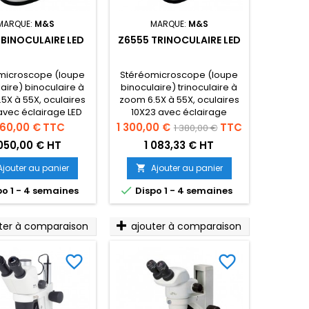
MARQUE:
M&S
MARQUE:
M&S
 BINOCULAIRE LED
Z6555 TRINOCULAIRE LED
microscope (loupe
Stéréomicroscope (loupe
aire) binoculaire à
binoculaire) trinoculaire à
5X à 55X, oculaires
zoom 6.5X à 55X, oculaires
avec éclairage LED
10X23 avec éclairage
piscopique et
épiscopique et
x
Prix
Prix
260,00 €
TTC
1 300,00 €
TTC
1 380,00 €
diascopique
diascopique
de
 050,00 € HT
1 083,33 € HT
base
Ajouter au panier
Ajouter au panier


o 1 - 4 semaines
Dispo 1 - 4 semaines
ter à comparaison
ajouter à comparaison
favorite_border
favorite_border