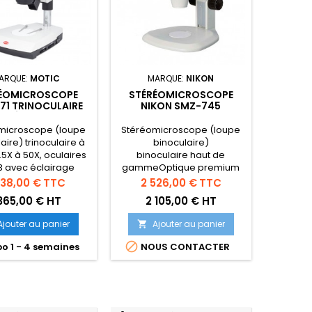
ARQUE:
MOTIC
MARQUE:
NIKON
ÉOMICROSCOPE
STÉRÉOMICROSCOPE
71 TRINOCULAIRE
NIKON SMZ-745
EC ÉCLAIRAGE
BINOCULAIRE
microscope (loupe
Stéréomicroscope (loupe
aire) trinoculaire à
binoculaire)
5X à 50X, oculaires
binoculaire haut de
3 avec éclairage
gammeOptique premium
piscopique et
et ratio de zoom 7.46:1Set
x
Prix
638,00 €
TTC
2 526,00 €
TTC
diascopique
présenté avec oculaires
 365,00 € HT
2 105,00 € HT
10x22mm et statif sans
éclairageConfiguration sur
Ajouter au panier
Ajouter au panier

mesure possible

o 1 - 4 semaines
NOUS CONTACTER