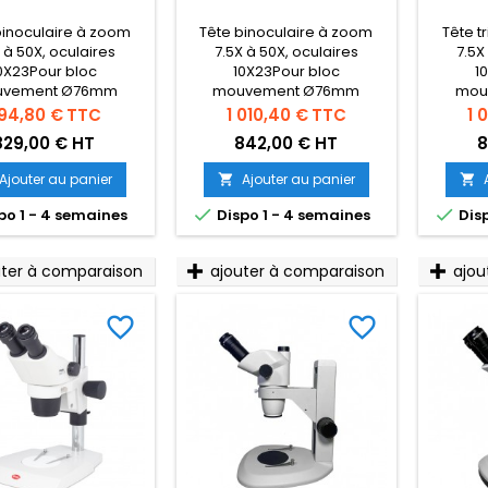
binoculaire à zoom
Tête binoculaire à zoom
Tête t
 à 50X, oculaires
7.5X à 50X, oculaires
7.5X
0X23Pour bloc
10X23Pour bloc
1
vement Ø76mm
mouvement Ø76mm
mou
ix
Prix
Pri
94,80 €
TTC
1 010,40 €
TTC
1 
829,00 € HT
842,00 € HT
8
Ajouter au panier
Ajouter au panier




po 1 - 4 semaines
Dispo 1 - 4 semaines
Disp
uter à comparaison
ajouter à comparaison
ajou
favorite_border
favorite_border