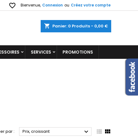
favorite_border
Bienvenue,
Connexion
ou
Créez votre compte
shopping_cart
Panier:
0
Produits - 0,00 €
ESSOIRES
SERVICES
PROMOTIONS



ier par :
Prix, croissant