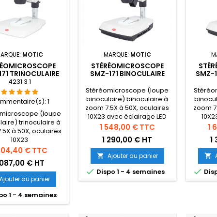
ARQUE:
MOTIC
MARQUE:
MOTIC
M
RÉOMICROSCOPE
STÉRÉOMICROSCOPE
STÉR
71 TRINOCULAIRE
SMZ-171 BINOCULAIRE
SMZ-1
AVEC ÉCLAIRAGE
AV
4231 3 1
Stéréomicroscope (loupe
Stéréo
binoculaire) binoculaire à
binocul
mmentaire(s):
1
zoom 7.5X à 50X, oculaires
zoom 7.
microscope (loupe
10X23 avec éclairage LED
10X2
aire) trinoculaire à
épiscopique et
é
Prix
Pri
1 548,00 €
TTC
1 
.5X à 50X, oculaires
diascopique
1 290,00 € HT
1
10X23
x
304,40 €
TTC
Ajouter au panier


 087,00 € HT


Dispo 1 - 4 semaines
Disp
Ajouter au panier
po 1 - 4 semaines