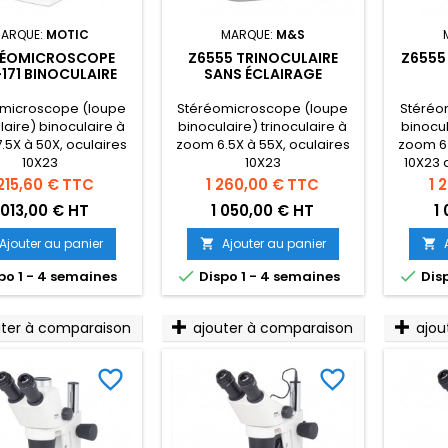
ARQUE:
MOTIC
MARQUE:
M&S
RÉOMICROSCOPE
Z6555 TRINOCULAIRE
Z6555
171 BINOCULAIRE
SANS ÉCLAIRAGE
microscope (loupe
Stéréomicroscope (loupe
Stéréo
laire) binoculaire à
binoculaire) trinoculaire à
binocul
.5X à 50X, oculaires
zoom 6.5X à 55X, oculaires
zoom 6.
10X23
10X23
10X23 
é
ix
Prix
Pri
 215,60 €
TTC
1 260,00 €
TTC
1 
 013,00 € HT
1 050,00 € HT
1
Ajouter au panier
Ajouter au panier




po 1 - 4 semaines
Dispo 1 - 4 semaines
Disp
uter à comparaison
ajouter à comparaison
ajou
favorite_border
favorite_border