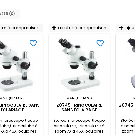
RER (
0
)‎
uter à comparaison
ajouter à comparaison
ajou
favorite_border
favorite_border
MARQUE:
M&S
MARQUE:
M&S
BINOCULAIRE SANS
Z0745 TRINOCULAIRE
Z0745 
ÉCLARIAGE
SANS ÉCLAIRAGE
microscope (loupe
Stéréomicroscope (loupe
Stéréo
aire) trinoculaire à
binoculaire) trinoculaire à
binocul
X à 45X, oculaires
zoom 7X à 45X, oculaires
zoom 7