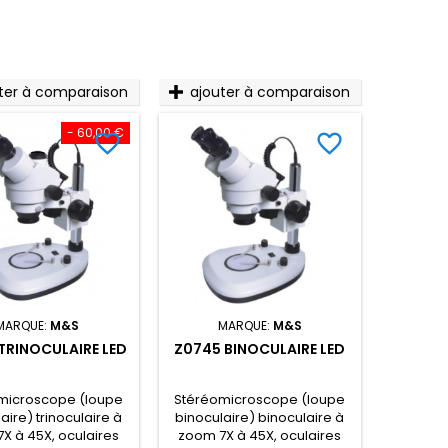
ter à comparaison
ajouter à comparaison
- 60,00 €
favorite_border
favorite_border
MARQUE:
M&S
MARQUE:
M&S
TRINOCULAIRE LED
Z0745 BINOCULAIRE LED
microscope (loupe
Stéréomicroscope (loupe
aire) trinoculaire à
binoculaire) binoculaire à
X à 45X, oculaires
zoom 7X à 45X, oculaires