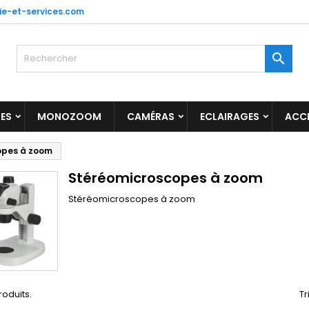
ie-et-services.com

ES
MONOZOOM
CAMÉRAS
ECLAIRAGES
ACC
opes à zoom
Stéréomicroscopes à zoom
Stéréomicroscopes à zoom
produits.
Tr