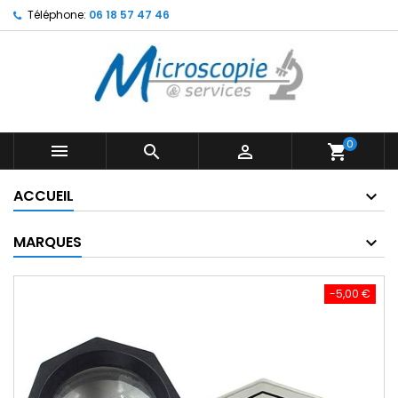
Téléphone:
06 18 57 47 46
0



shopping_cart
ACCUEIL
MARQUES
-5,00 €