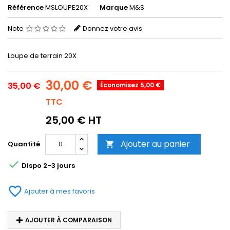
Référence
MSLOUPE20X
Marque
M&S
Note
Donnez votre avis
Loupe de terrain 20X
30,00 €
35,00 €
Économisez 5,00 €
TTC
25,00 € HT
Ajouter au panier
Quantité


Dispo 2-3 jours
favorite_border
Ajouter à mes favoris
AJOUTER À COMPARAISON