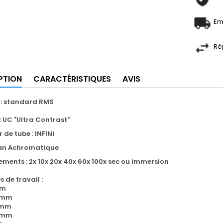
Em
Ré
PTION
CARACTÉRISTIQUES
AVIS
 : standard RMS
UC "Ultra Contrast"
 de tube : INFINI
lan Achromatique
ements : 2x 10x 20x 40x 60x 100x sec ou immersion
 de travail :
mm
.4mm
.8mm
.6mm