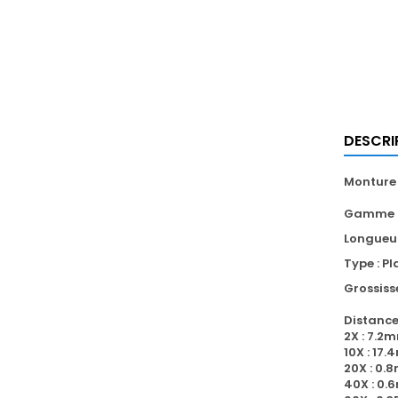
DESCRI
Monture
Gamme : 
Longueur
Type : P
Grossiss
Distances
2X : 7.2
10X : 17
20X : 0
40X : 0