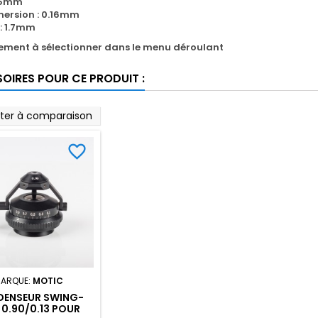
.35mm
ersion : 0.16mm
 : 1.7mm
sement à
sélectionner
dans le menu déroulant
OIRES POUR CE PRODUIT :
uter à comparaison
favorite_border
ARQUE:
MOTIC
ENSEUR SWING-
0.90/0.13 POUR