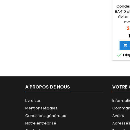
BA4
Conden
BA410 e
éviter
ave
Pr
2


Dis
A PROPOS DE NOUS
VOTRE
Livraison
Informat
Mentions légales
Comman
Conditions générales
Avoirs
Notre entreprise
Adresse