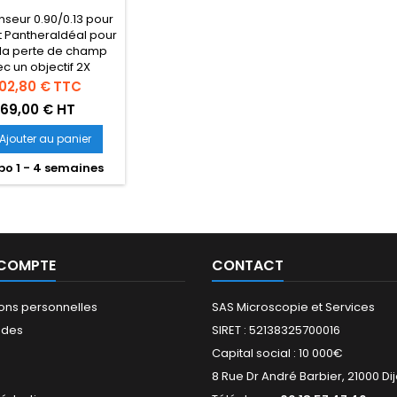
10 ET PANTHERA
seur 0.90/0.13 pour
t PantheraIdéal pour
 la perte de champ
c un objectif 2X
ix
02,80 €
TTC
169,00 € HT
Ajouter au panier
po 1 - 4 semaines
 COMPTE
CONTACT
ions personnelles
SAS Microscopie et Services
des
SIRET : 52138325700016
Capital social : 10 000€
s
8 Rue Dr André Barbier, 21000 Di