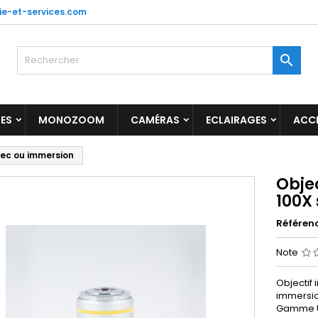
ie-et-services.com

ES
MONOZOOM
CAMÉRAS
ECLAIRAGES
ACC
 sec ou immersion
Objec
100X
Référen
Note
Objectif i
immersi
Gamme UC