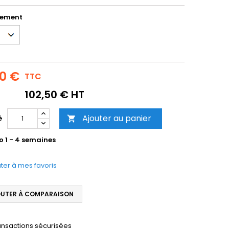
sement
00 €
TTC
102,50 € HT
Ajouter au panier
é

o 1 - 4 semaines
ter à mes favoris
UTER À COMPARAISON
ansactions sécurisées