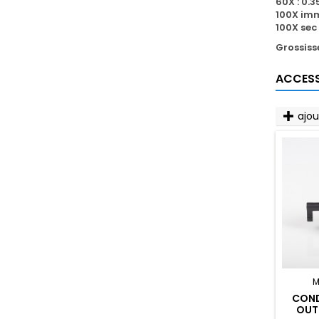
60X : 0
100X imm
100X sec
Grossis
ACCESS
ajo
M
COND
OUT 