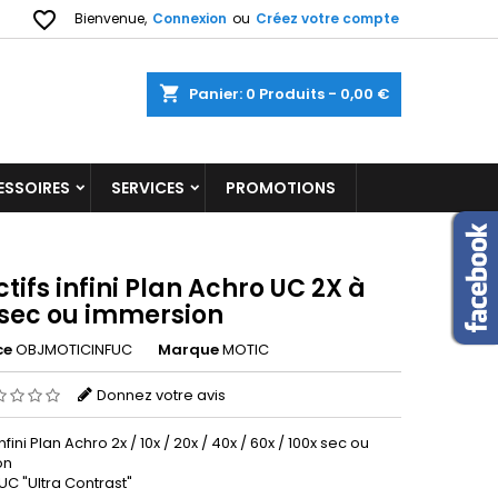
favorite_border
Bienvenue,
Connexion
ou
Créez votre compte
shopping_cart
Panier:
0
Produits - 0,00 €
ESSOIRES
SERVICES
PROMOTIONS
tifs infini Plan Achro UC 2X à
 sec ou immersion
ce
OBJMOTICINFUC
Marque
MOTIC
Donnez votre avis
nfini Plan Achro 2x / 10x / 20x / 40x / 60x / 100x sec ou
on
 "Ultra Contrast"