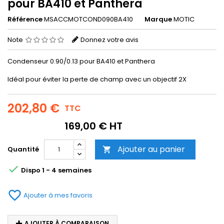
pour BA410 et Panthera
Référence
MSACCMOTCOND090BA410
Marque
MOTIC
Note
Donnez votre avis
Condenseur 0.90/0.13 pour BA410 et Panthera
Idéal pour éviter la perte de champ avec un objectif 2X
202,80 €
TTC
169,00 € HT
Ajouter au panier
Quantité


Dispo 1 - 4 semaines
favorite_border
Ajouter à mes favoris
AJOUTER À COMPARAISON