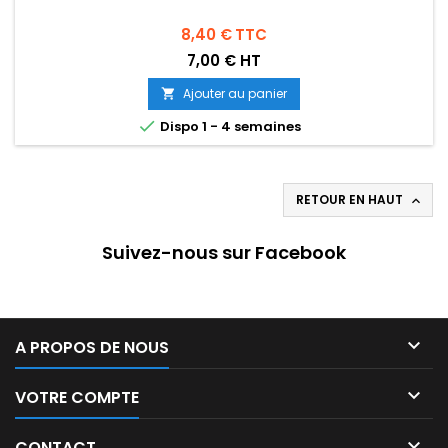
Prix
8,40 €
TTC
7,00 € HT
Ajouter au panier


Dispo 1 - 4 semaines
RETOUR EN HAUT

Suivez-nous sur Facebook

A PROPOS DE NOUS

VOTRE COMPTE

CONTACT