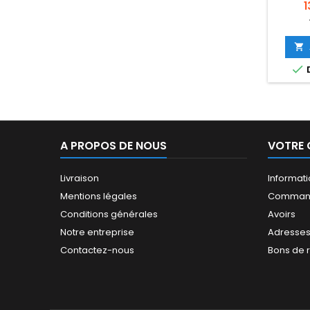
P
1


D
A PROPOS DE NOUS
VOTRE
Livraison
Informat
Mentions légales
Comman
Conditions générales
Avoirs
Notre entreprise
Adresse
Contactez-nous
Bons de 