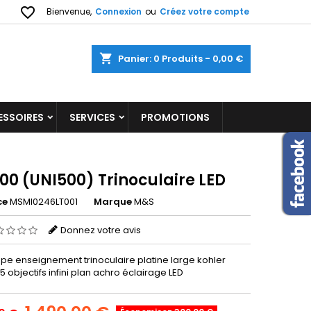
favorite_border
Bienvenue,
Connexion
ou
Créez votre compte
shopping_cart
Panier:
0
Produits - 0,00 €
ESSOIRES
SERVICES
PROMOTIONS
00 (UNI500) Trinoculaire LED
ce
MSMI0246LT001
Marque
M&S
Donnez votre avis
pe enseignement trinoculaire platine large kohler
5 objectifs infini plan achro éclairage LED