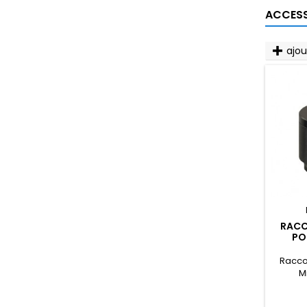
ACCESS
ajo
RACC
PO
Racco
M