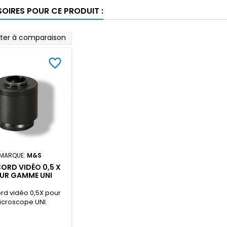
OIRES POUR CE PRODUIT :
uter à comparaison
favorite_border
MARQUE:
M&S
ORD VIDÉO 0,5 X
UR GAMME UNI
rd vidéo 0,5X pour
icroscope UNI.