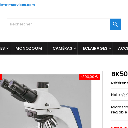
ie-et-services.com

ES
MONOZOOM
CAMÉRAS
ECLAIRAGES
ACC
BK50
-300,00 €
Référen
Note
Microsco
réglable 