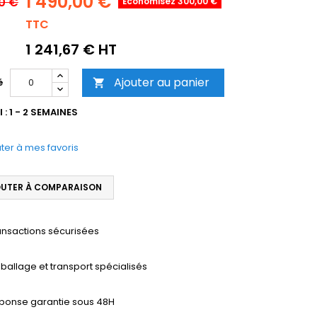
1 490,00 €
00 €
Économisez 300,00 €
TTC
1 241,67 € HT
Ajouter au panier
é

 : 1 - 2 SEMAINES
ter à mes favoris
UTER À COMPARAISON
ansactions sécurisées
ballage et transport spécialisés
ponse garantie sous 48H