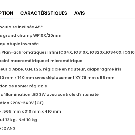
PTION
CARACTÉRISTIQUES
AVIS
oculaire inclinée 45º
es grand champ WF10X/20mm
 quintuple inversée
s Plan-achromatiques Infini IOS4X, IOS10X, IOS20X,IOS40X, IOS1
point macrométrique et micrométrique
ur d'Abbe, O.N. 1.25, réglable en hauteur, diaphragme iris
 190 mm x 140 mm avec déplacement XY 78 mm x 55 mm
tion de Kohler réglable
d'illumination LED 3W avec contrôle d'intensité
ation 220V-240V (CE)
 : 565 mm x 310 mm x 410 mm
rut 12 kg, Net 10 kg
 : 2 ANS