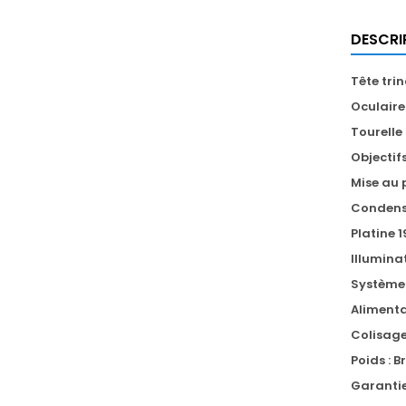
DESCRI
Tête trin
Oculair
Tourelle
Objectif
Mise au 
Condense
Platine
Illumina
Système 
Aliment
Colisage
Poids : B
Garantie