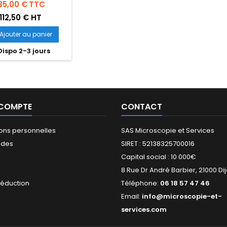
rix
35,00 €
TTC
112,50 € HT
Ajouter au panier
ispo 2-3 jours
 COMPTE
CONTACT
ions personnelles
SAS Microscopie et Services
des
SIRET : 52138325700016
Capital social : 10 000€
s
8 Rue Dr André Barbier, 21000 Di
réduction
Téléphone:
06 18 57 47 46
Email:
info@microscopie-et-
services.com