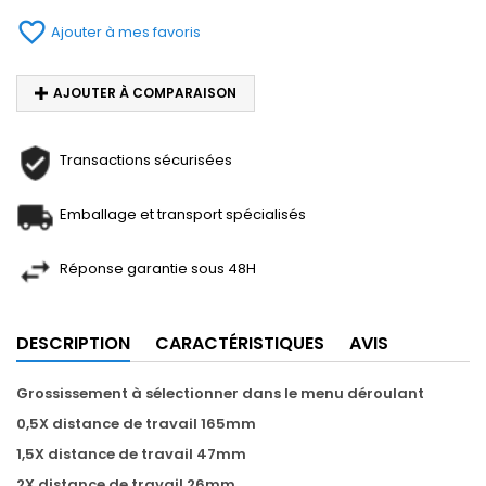
favorite_border
Ajouter à mes favoris
AJOUTER À COMPARAISON
Transactions sécurisées
Emballage et transport spécialisés
Réponse garantie sous 48H
DESCRIPTION
CARACTÉRISTIQUES
AVIS
Grossissement à
sélectionner
dans le menu déroulant
0,5X distance de travail 165mm
1,5X distance de travail 47mm
2X distance de travail 26mm