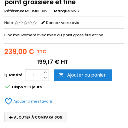
point grossière et fine
Référence
MSBM00002
Marque
M&S
Note
Donnez votre avis
Bloc mouvement avec mise au point grossière et fine
239,00 €
TTC
199,17 € HT
Ajouter au panier
Quantité


Dispo 2-3 jours
favorite_border
Ajouter à mes favoris
AJOUTER À COMPARAISON