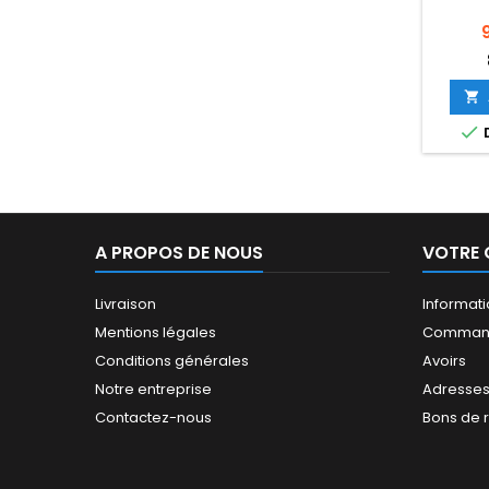
P


D
A PROPOS DE NOUS
VOTRE
Livraison
Informat
Mentions légales
Comman
Conditions générales
Avoirs
Notre entreprise
Adresse
Contactez-nous
Bons de 