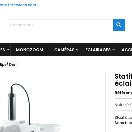
ie-et-services.com

ES
MONOZOOM
CAMÉRAS
ECLAIRAGES
ACC
pi / Dia
Stat
éclai
Référen
Note
Statif à
Sans blo