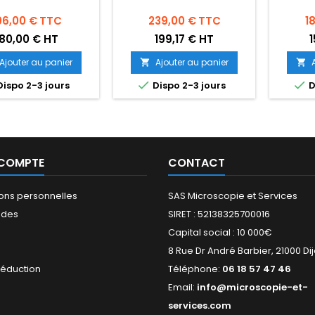
rix
Prix
Pr
96,00 €
TTC
239,00 €
TTC
1
80,00 € HT
199,17 € HT
1
Ajouter au panier
Ajouter au panier




ispo 2-3 jours
Dispo 2-3 jours
D
 COMPTE
CONTACT
ions personnelles
SAS Microscopie et Services
des
SIRET : 52138325700016
Capital social : 10 000€
s
8 Rue Dr André Barbier, 21000 Di
réduction
Téléphone:
06 18 57 47 46
Email:
info@microscopie-et-
services.com