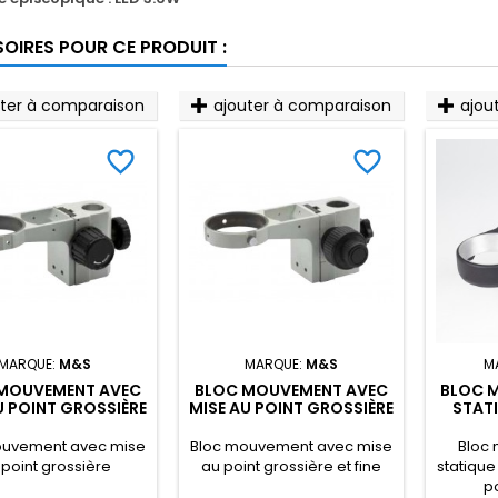
OIRES POUR CE PRODUIT :
uter à comparaison
ajouter à comparaison
ajou
favorite_border
favorite_border
MARQUE:
M&S
MARQUE:
M&S
M
MOUVEMENT AVEC
BLOC MOUVEMENT AVEC
BLOC 
U POINT GROSSIÈRE
MISE AU POINT GROSSIÈRE
STATI
ET FINE
MISE AU
ouvement avec mise
Bloc mouvement avec mise
Bloc 
 point grossière
au point grossière et fine
statique
po