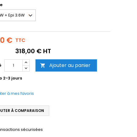
ge
60 €
TTC
318,00 € HT
Ajouter au panier
é

o 2-3 jours
ter à mes favoris
UTER À COMPARAISON
ansactions sécurisées