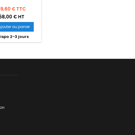
ix
89,60 €
TTC
58,00 € HT
Ajouter au panier
ispo 2-3 jours
jon