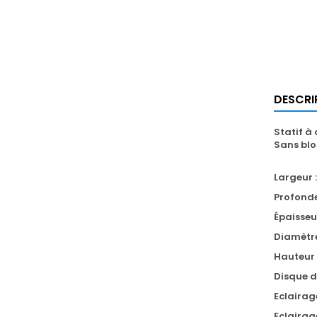
DESCRI
Statif à
Sans blo
Largeur 
Profond
Épaisseu
Diamètre
Hauteur 
Disque d
Eclairag
Eclairag