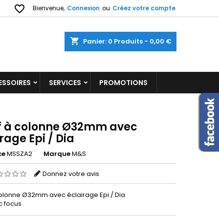
favorite_border
Bienvenue,
Connexion
ou
Créez votre compte
shopping_cart
Panier:
0
Produits - 0,00 €
ESSOIRES
SERVICES
PROMOTIONS
if à colonne Ø32mm avec
rage Epi / Dia
ce
MSSZA2
Marque
M&S
Donnez votre avis
 colonne Ø32mm avec éclairage Epi / Dia
c focus