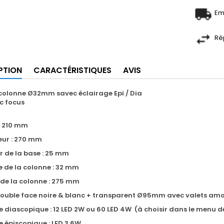
Em
Ré
PTION
CARACTÉRISTIQUES
AVIS
 colonne Ø32mm savec éclairage Epi / Dia
c focus
: 210 mm
eur : 270 mm
r de la base
: 25 mm
 de la colonne : 32 mm
de la colonne : 275 mm
ouble face noire & blanc + transparent Ø95mm avec valets amo
e diascopique : 12 LED 2W ou 60 LED 4W (à choisir dans le menu 
e épiscopique : LED 3.6W