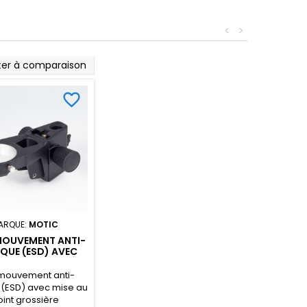
<
>
ter à comparaison
favorite_border
ARQUE:
MOTIC
MOUVEMENT ANTI-
QUE (ESD) AVEC
 POINT GROSSIÈRE
mouvement anti-
 (ESD) avec mise au
int grossière