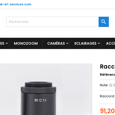
ie-et-services.com

ES
MONOZOOM
CAMÉRAS
ECLAIRAGES
ACC
Racc
Référen
Note
Raccord 
91,2