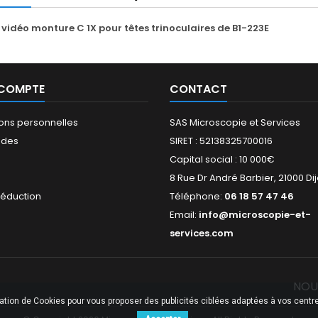
vidéo monture C 1X pour têtes trinoculaires de B1-223E
 COMPTE
CONTACT
ions personnelles
SAS Microscopie et Services
des
SIRET : 52138325700016
Capital social : 10 000€
s
8 Rue Dr André Barbier, 21000 Di
réduction
Téléphone:
06 18 57 47 46
Email:
info@microscopie-et-
services.com
NOU
sation de Cookies pour vous proposer des publicités ciblées adaptées à vos centres