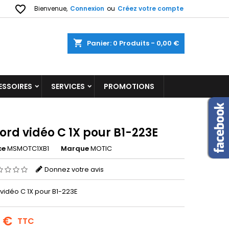
favorite_border
Bienvenue,
Connexion
ou
Créez votre compte
shopping_cart
Panier:
0
Produits - 0,00 €
ESSOIRES
SERVICES
PROMOTIONS
ord vidéo C 1X pour B1-223E
ce
MSMOTC1XB1
Marque
MOTIC
Donnez votre avis
vidéo C 1X pour B1-223E
0 €
TTC