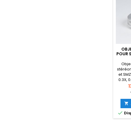
OBJE
POUR S
Objec
stéréo
et SMZ
0.3X, 0
P
1


Dis