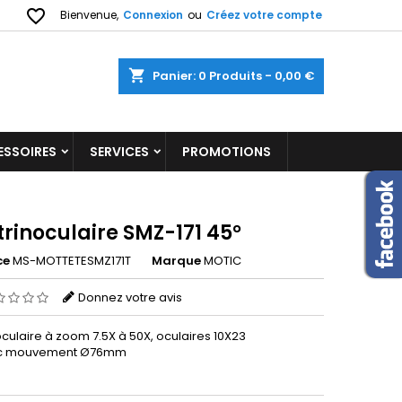
favorite_border
Bienvenue,
Connexion
ou
Créez votre compte
shopping_cart
Panier:
0
Produits - 0,00 €
ESSOIRES
SERVICES
PROMOTIONS
trinoculaire SMZ-171 45°
ce
MS-MOTTETESMZ171T
Marque
MOTIC
Donnez votre avis
oculaire à zoom 7.5X à 50X, oculaires 10X23
oc mouvement Ø76mm