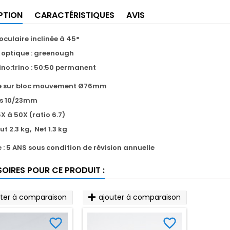
PTION
CARACTÉRISTIQUES
AVIS
oculaire inclinée à 45°
optique : greenough
ino:trino : 50:50 permanent
 sur bloc mouvement
Ø76mm
es 10/23mm
X à 50X (ratio 6.7)
rut 2.3 kg, Net 1.3 kg
 : 5 ANS sous condition de révision annuelle
OIRES POUR CE PRODUIT :
uter à comparaison
ajouter à comparaison
favorite_border
favorite_border