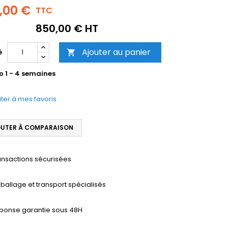
0,00 €
TTC
850,00 € HT
Ajouter au panier
é

o 1 - 4 semaines
ter à mes favoris
UTER À COMPARAISON
ansactions sécurisées
ballage et transport spécialisés
ponse garantie sous 48H