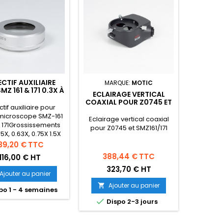
CTIF AUXILIAIRE
MARQUE:
MOTIC
MZ 161 & 171 0.3X À
ECLAIRAGE VERTICAL
2X
COAXIAL POUR Z0745 ET
tif auxiliaire pour
SMZ161/171
microscope SMZ-161
Eclairage vertical coaxial
 171Grossissements
pour Z0745 et SMZ161/171
.5X, 0.63X, 0.75X 1.5X
ou 2X
rix
39,20 €
TTC
Prix
388,44 €
TTC
116,00 € HT
323,70 € HT
Ajouter au panier
Ajouter au panier

po 1 - 4 semaines

Dispo 2-3 jours