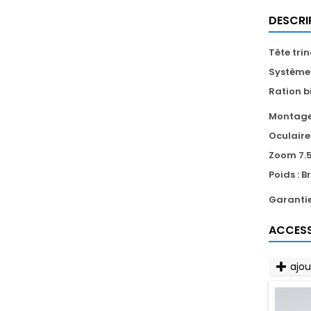
DESCRI
Tête trin
Système 
Ration b
Montage
Oculair
Zoom 7.5
Poids : B
Garantie
ACCESS
ajo