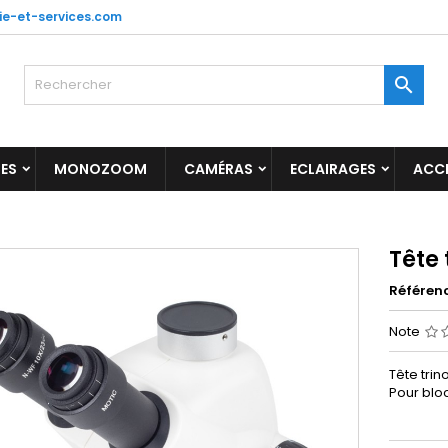
ie-et-services.com

ES
MONOZOOM
CAMÉRAS
ECLAIRAGES
ACC
Tête 
Référen
Note
Tête trin
Pour bl