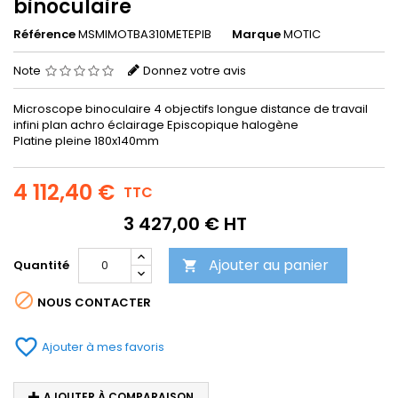
binoculaire
Référence
MSMIMOTBA310METEPIB
Marque
MOTIC
Note
Donnez votre avis
Microscope binoculaire 4 objectifs longue distance de travail
infini plan achro éclairage Episcopique halogène
Platine pleine 180x140mm
4 112,40 €
TTC
3 427,00 € HT
Ajouter au panier
Quantité


NOUS CONTACTER
favorite_border
Ajouter à mes favoris
AJOUTER À COMPARAISON