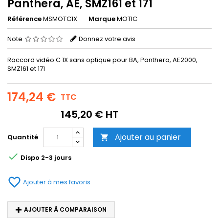
Panthera, AE, SMZ161 et 171
Référence
MSMOTC1X
Marque
MOTIC
Note
Donnez votre avis
Raccord vidéo C 1X sans optique pour BA, Panthera, AE2000,
SMZ161 et 171
174,24 €
TTC
145,20 € HT
Ajouter au panier
Quantité


Dispo 2-3 jours
favorite_border
Ajouter à mes favoris
AJOUTER À COMPARAISON