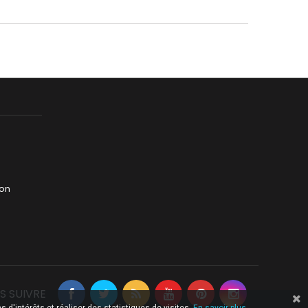
jon
S SUIVRE