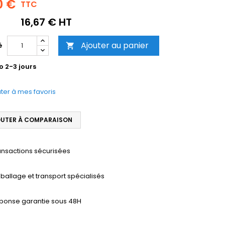
0 €
TTC
16,67 € HT
Ajouter au panier
é

o 2-3 jours
ter à mes favoris
UTER À COMPARAISON
ansactions sécurisées
ballage et transport spécialisés
ponse garantie sous 48H