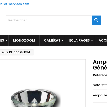
ie-et-services.com

ES
MONOZOOM
CAMÉRAS
ECLAIRAGES
ACC
teurs KL1500 GLI154
Ampo
Géné
Référen
Note
Ampoule 