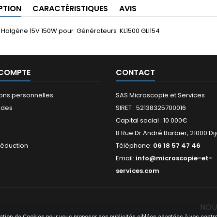
PTION
CARACTÉRISTIQUES
AVIS
Halgène 15V 150W pour Générateurs KL1500 GLI154
 COMPTE
CONTACT
ions personnelles
SAS Microscopie et Services
des
SIRET : 52138325700016
Capital social : 10 000€
s
8 Rue Dr André Barbier, 21000 Di
réduction
Téléphone:
06 18 57 47 46
Email:
info@microscopie-et-
services.com
NOU