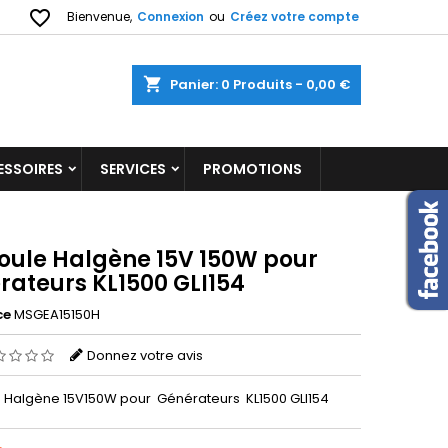
favorite_border
Bienvenue,
Connexion
ou
Créez votre compte
shopping_cart
Panier:
0
Produits - 0,00 €
ESSOIRES
SERVICES
PROMOTIONS
ule Halgène 15V 150W pour
rateurs KL1500 GLI154
ce
MSGEA15150H
Donnez votre avis
Halgène 15V150W pour Générateurs KL1500 GLI154